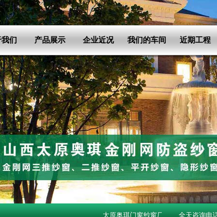
于我们
产品展示
企业近况
我们的车间
近期工程
太原奥琪门窗纱窗厂经营金刚网纱窗,金刚网防盗纱
全天咨询电话：