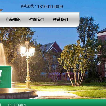
13100114099
咨询热线：
产品知识
咨询我们
联系我们
门,框中框金刚网防盗纱窗,产品做工细腻,强度高,畅销全国各地,欢迎各
、13100114099